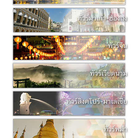
ทัวร์มาเก๊า-ฮ่องกง
ทัวร์จีน
ทัวร์เวียดนาม
ทัวร์สิงคโปร์-มาเลเซีย
ทัวร์พม่า