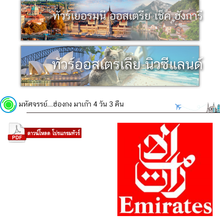
ทัวร์เยอรมนี ออสเตรีย เช็ค ฮังการี
ทัวร์ออสเตรเลีย นิวซีแลนด์
มหัศจรรย์...ฮ่องกง มาเก๊า 4 วัน 3 คืน