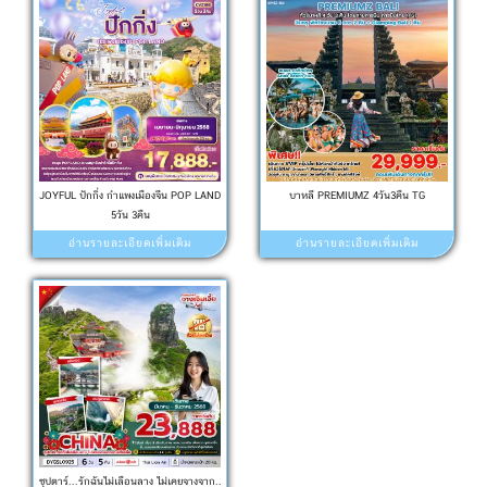
JOYFUL ปักกิ่ง กำแพงเมืองจีน POP LAND
บาหลี PREMIUMZ 4วัน3คืน TG
5วัน 3คืน
อ่านรายละเอียดเพิ่มเติม
อ่านรายละเอียดเพิ่มเติม
ซุปตาร์...รักฉันไม่เลือนลาง ไม่เคยจางจาก..