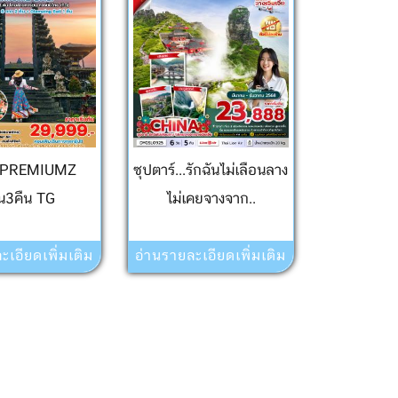
ี PREMIUMZ
ซุปตาร์...รักฉันไม่เลือนลาง
ัน3คืน TG
ไม่เคยจางจาก..
ะเอียดเพิ่มเติม
อ่านรายละเอียดเพิ่มเติม