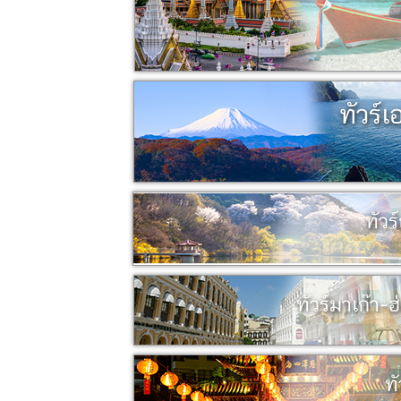
ทัวร์เ
ทัวร์
ทัวร์มาเก๊า-
ทั