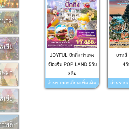
ยดนาม
เลเซีย
JOYFUL ปักกิ่ง กำแพง
บาหล
เมืองจีน POP LAND 5วัน
4ว
ร์พม่า
3คืน
อ่านรายละเอียดเพิ่มเติม
อ่านรายล
ัสเซีย
เกาหลี