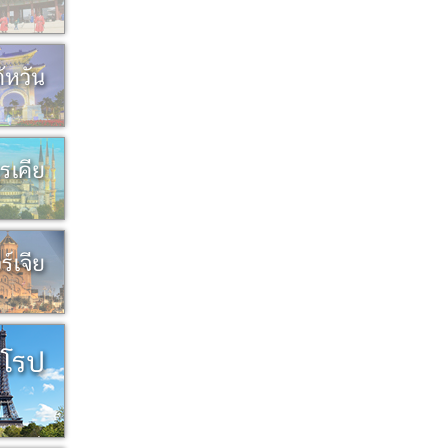
ต้หวัน
ุรเคีย
ร์เจีย
ยุโรป