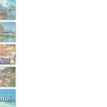
แลนด์
์แลนด์
นเวีย
ังการี
ลนด์