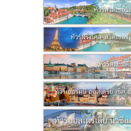
ทัวร์สวิตเซอร์
ทัวร์ฝรั่งเศส-สวิตเซอร
ทัวร์สแกนดิเ
ทัวร์เยอรมนี ออสเตรีย เช็ค ฮ
ทัวร์ออสเตรเลีย นิวซีแ