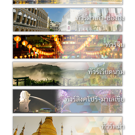
ทัวร์มาเก๊า-ฮ่องกง
ทัวร์จีน
ทัวร์เวียดนาม
ทัวร์สิงคโปร์-มาเลเซีย
ทัวร์พม่า