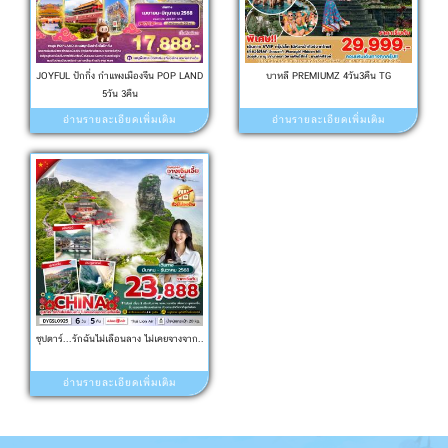
JOYFUL ปักกิ่ง กำแพงเมืองจีน POP LAND
บาหลี PREMIUMZ 4วัน3คืน TG
5วัน 3คืน
อ่านรายละเอียดเพิ่มเติม
อ่านรายละเอียดเพิ่มเติม
ซุปตาร์...รักฉันไม่เลือนลาง ไม่เคยจางจาก..
อ่านรายละเอียดเพิ่มเติม