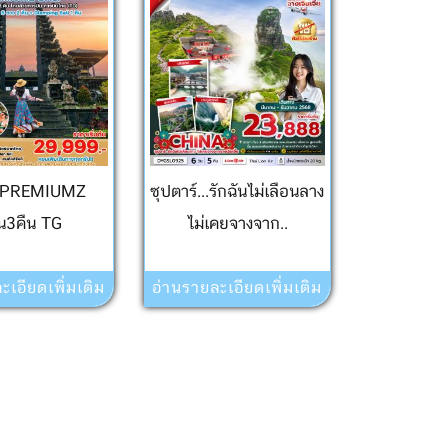
ี PREMIUMZ
ซุปตาร์...รักฉันไม่เลือนลาง
ัน3คืน TG
ไม่เคยจางจาก..
ะเอียดเพิ่มเติม
อ่านรายละเอียดเพิ่มเติม