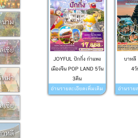
ยดนาม
เลเซีย
JOYFUL ปักกิ่ง กำแพง
บาหล
เมืองจีน POP LAND 5วัน
4ว
ร์พม่า
3คืน
อ่านรายละเอียดเพิ่มเติม
อ่านรายล
ัสเซีย
เกาหลี