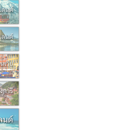
แลนด์
์แลนด์
นเวีย
ังการี
ลนด์