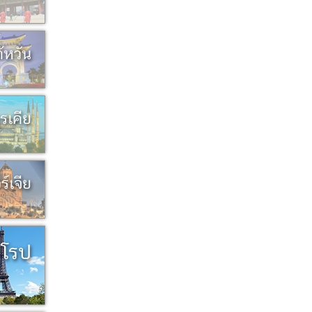
ต้หวัน
ุรเคีย
ร์เจีย
ยุโรป