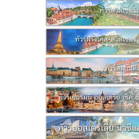
ทัวร์สวิตเซอร์
ทัวร์ฝรั่งเศส-สวิตเซอร
ทัวร์สแกนดิเ
ทัวร์เยอรมนี ออสเตรีย เช็ค ฮ
ทัวร์ออสเตรเลีย นิวซีแ