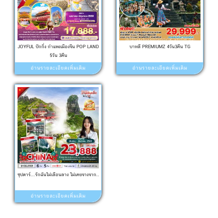
JOYFUL ปักกิ่ง กำแพงเมืองจีน POP LAND
บาหลี PREMIUMZ 4วัน3คืน TG
5วัน 3คืน
อ่านรายละเอียดเพิ่มเติม
อ่านรายละเอียดเพิ่มเติม
ซุปตาร์...รักฉันไม่เลือนลาง ไม่เคยจางจาก..
อ่านรายละเอียดเพิ่มเติม