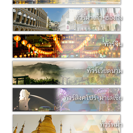
ทัวร์มาเก๊า-ฮ่องกง
ทัวร์จีน
ทัวร์เวียดนาม
ทัวร์สิงคโปร์-มาเลเซีย
ทัวร์พม่า