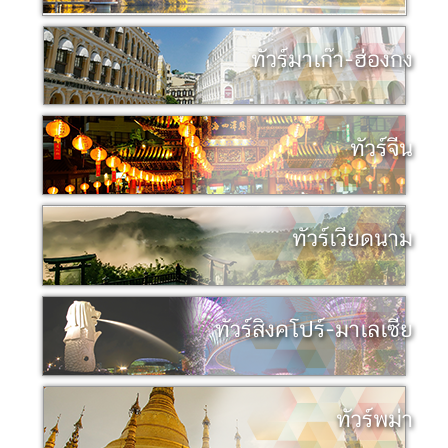
ทัวร์มาเก๊า-ฮ่องกง
ทัวร์จีน
ทัวร์เวียดนาม
ทัวร์สิงคโปร์-มาเลเซีย
ทัวร์พม่า