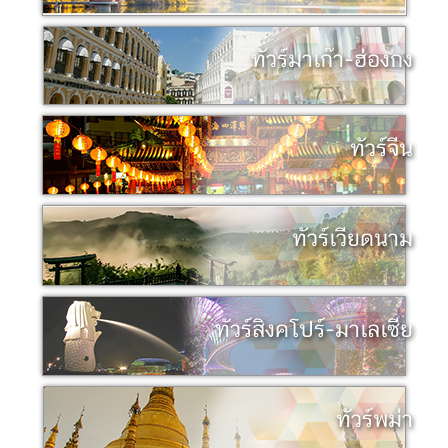
ทัวร์มาเก๊า-ฮ่องกง
ทัวร์จีน
ทัวร์เวียดนาม
ทัวร์สิงคโปร์-มาเลเซีย
ทัวร์พม่า