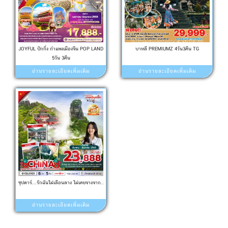
JOYFUL ปักกิ่ง กำแพงเมืองจีน POP LAND
บาหลี PREMIUMZ 4วัน3คืน TG
5วัน 3คืน
อ่านรายละเอียดเพิ่มเติม
อ่านรายละเอียดเพิ่มเติม
ซุปตาร์...รักฉันไม่เลือนลาง ไม่เคยจางจาก..
อ่านรายละเอียดเพิ่มเติม